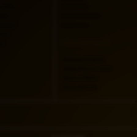
un Baru
Fitur Pemula
word
Aturan & Kebijakan
ransaksi
Kontak Resmi
ikasi
About SLOT GACOR
IP
Tentang SLOT GACOR
Kenapa Pilih SLOT GACOR
Partner & Affiliate
Brand & Identitas