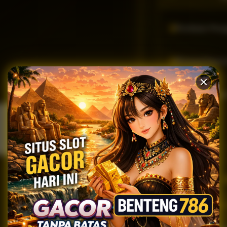
Penilaian Pen
Minimal Depos
Layanan Supp
+4 lebih
Platform
banyak
CASHBACK 