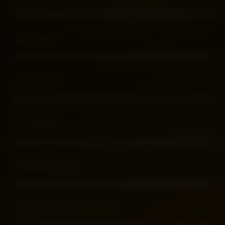
Buka
Services
Buka
Support
Buka
Account
Buka
Information
Buka
About SLOT GACOR