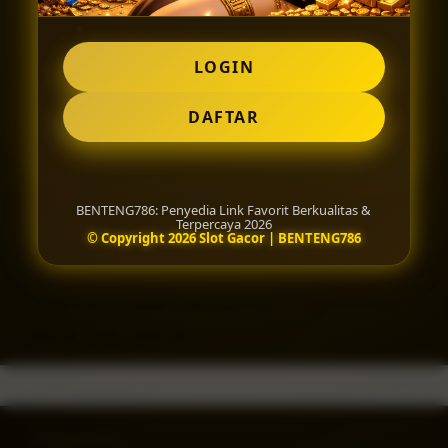
LOGIN
LOGIN
DAFTAR
DAFTAR
BENTENG786: Penyedia Link Favorit Berkualitas &
Terpercaya 2026
© Copyright 2026 Slot Gacor | BENTENG786
Layer Popup Close
SLOT
>
SLOT GACOR
>
SITUS SLOT GACOR
Buka
Footer Navigation
Products