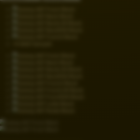
+4 lebih banyak