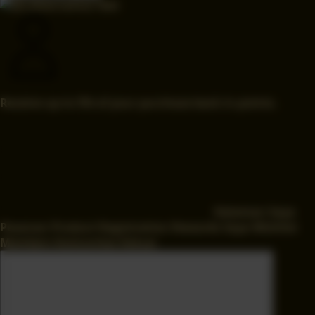
Receive up to 5% of your purchase back in points.
Halaman Saya
Pesanan
Product Registration
Rewards Saya
Wishlist
Members
Komunitas
Keluar