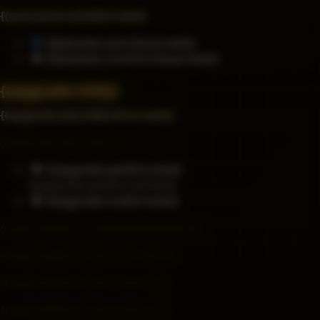
{{calculator.emiAttr.text}}
{{between.purchase.text}}
{{between.nonPurchase.text}}
{{upgrade.title}}
{{upgrade.learnMoreCta.text}}
{{upgrade.description}}
{{upgrade.yesAttr.text}}
{{upgrade.yesAttr.subText}}
{{upgrade.noAttr.text}}
{{upgradeResult.displayModelName}}
{{upgradeResult.discountText1}}
{{upgradeResult.description1}}
{{upgradeResult.description2}}