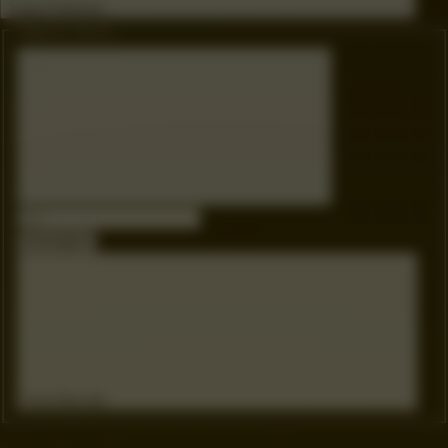
Tutup Preferensi
Search Form
Kosongkan
Scan Barcode