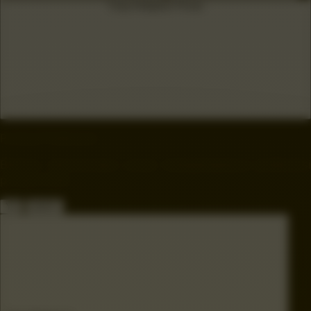
Tutup Kebijakan Privasi
Periksa Preferensi
Berikan rekomendasi untuk memperbaharui preferensi
produk Anda.
YA
NANTI