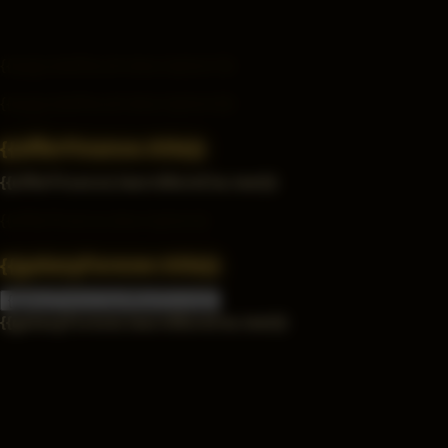
{{upgradeResult.description1}}
{{upgradeResult.description2}}
{{offerFinance.title}}
{{offerFinance.learnMoreCta.text}}
{{offerFinance.description}}
{{galaxyForever.title}}
{{galaxyForever.learnMoreCta.text}}
{{galaxyForever.learnMoreCta.text}}