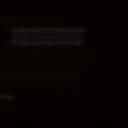
{{galaxyForever.description}}
{{galaxyForever.yesAttr.text}}
{{galaxyForever.yesAttr.subText}}
{{galaxyForever.noAttr.text}}
{{galaxyForeverResult.displayModelName}}
{{galaxyForeverResult.discountText1}}
{{galaxyForeverResult.description1}}
{{galaxyForeverResult.description2}}
Tutup