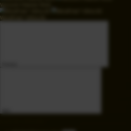
Vacuum Cleaner Stick
WindFree™ Ultra AC
Previous
Next
SHOP BY CATEGORY